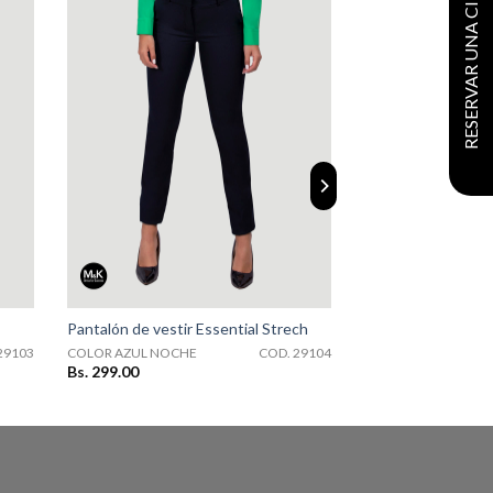
RESERVAR UNA CITA
COD. 29104
Pantalón de vestir Essential Strech
29103
COLOR AZUL NOCHE
COD. 29104
Bs. 299.00