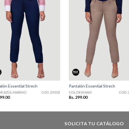
COD. 29102
COD. 29103
alón Essential Strech
Pantalón Essential Strech
R AZUL MARINO
COD. 29102
COLOR KHAKI
COD. 
299.00
Bs. 299.00
SOLICITA TU CATÁLOGO