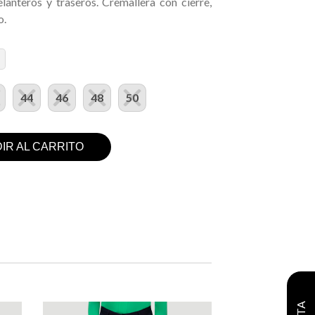
lanteros y traseros. Cremallera con cierre,
o.
44
46
48
50
IR AL CARRITO