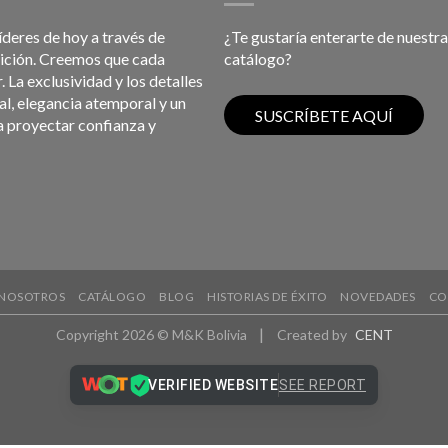
líderes de hoy a través de
¿Te gustaría enterarte de nuestra
bición. Creemos que cada
catálogo?
 La exclusividad y los detalles
l, elegancia atemporal y un
a proyectar confianza y
NOSOTROS
CATÁLOGO
BLOG
HISTORIAS DE ÉXITO
NOVEDADES
CO
|
Copyright 2026 © M&K Bolivia
Created by
CENT
VERIFIED WEBSITE
SEE REPORT