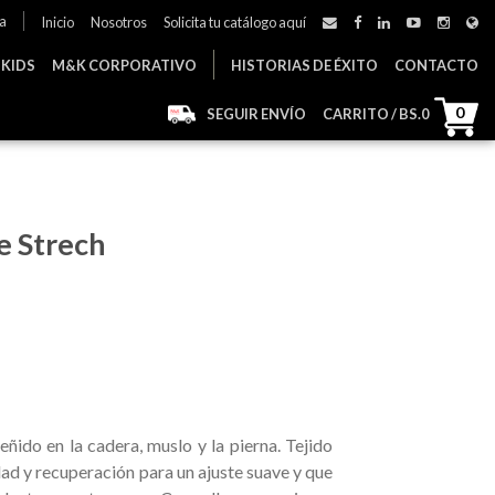
a
Inicio
Nosotros
Solicita tu catálogo aquí
 KIDS
M&K CORPORATIVO
HISTORIAS DE ÉXITO
CONTACTO
0
SEGUIR ENVÍO
CARRITO / BS.
0
e Strech
ceñido en la cadera, muslo y la pierna. Tejido
dad y recuperación para un ajuste suave y que