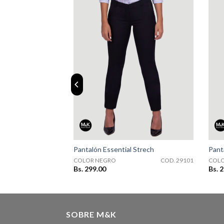
29110
COD. 29101
Strech
Pantalón Essential Strech
Pant
COD. 29110
COLOR NEGRO
COD. 29101
COLO
Bs. 299.00
Bs. 
SOBRE M&K