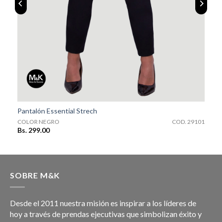
COD. 29101
Pantalón Essential Strech
0
COLOR NEGRO
COD. 29101
Bs. 299.00
SOBRE M&K
Desde el 2011 nuestra misión es inspirar a los líderes de
hoy a través de prendas ejecutivas que simbolizan éxito y