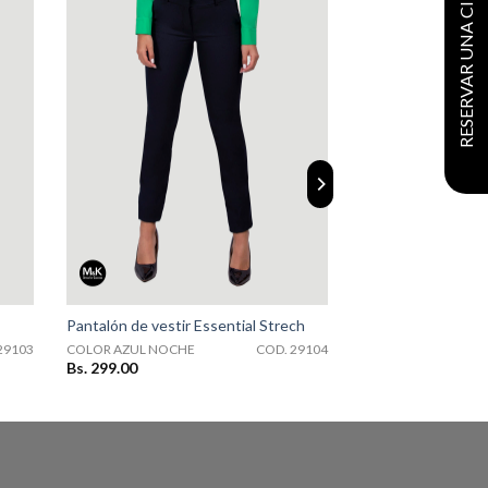
RESERVAR UNA CITA
COD. 29104
Pantalón de vestir Essential Strech
29103
COLOR AZUL NOCHE
COD. 29104
Bs. 299.00