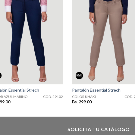
COD. 29102
COD. 29103
alón Essential Strech
Pantalón Essential Strech
R AZUL MARINO
COD. 29102
COLOR KHAKI
COD. 
299.00
Bs. 299.00
SOLICITA TU CATÁLOGO