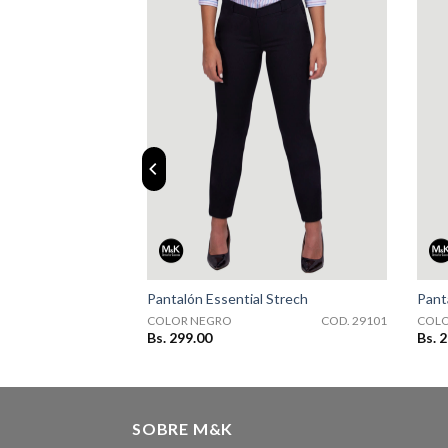
29110
COD. 29101
Strech
Pantalón Essential Strech
Pant
COD. 29110
COLOR NEGRO
COD. 29101
COLO
Bs. 299.00
Bs. 
SOBRE M&K