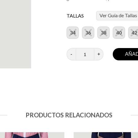
Ver Guía de Tallas
TALLAS
34
36
38
40
42
-
+
AÑAD
PRODUCTOS RELACIONADOS