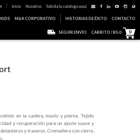
a
Inicio
Nosotros
Solicita tu catálogo aquí
 KIDS
M&K CORPORATIVO
HISTORIAS DE ÉXITO
CONTACTO
0
SEGUIR ENVÍO
CARRITO / BS.
0
ort
E
 ceñido en la cadera, muslo y pierna. Tejido
cidad y recuperación para un ajuste suave y
 delanteros y traseros. Cremallera con cierre,
o.