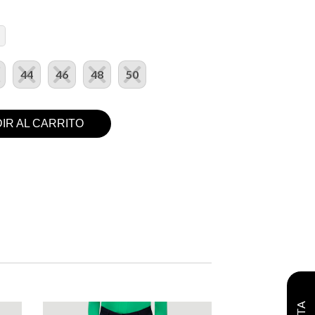
44
46
48
50
IR AL CARRITO