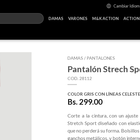
Cambiar Idiom
DAMAS
VARONES
M&K ACTION
ACTION
DAMAS /
PANTALONES
Pantalón Strech Sp
COD. 28112
COLOR GRIS CON LÍNEAS CELEST
Bs. 299.00
Corte a la cintura, con un ajuste
Stretch Sport diseñado con elasti
que no perderá su forma. Bolsillos
ganchos metálicos, y botón intern