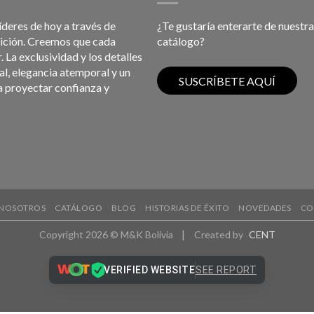
líderes de hoy a través de
¿Te gustaría enterarte de nuestra
bición. Creemos que cada
catálogo?
 La exclusividad y los detalles
l, elegancia atemporal y un
a proyectar confianza y
NOSOTROS
CATÁLOGO
BLOG
HISTORIAS DE ÉXITO
NOVEDADES
CO
|
Copyright 2026 © M&K Bolivia
Created by
CENT
VERIFIED WEBSITE
SEE REPORT