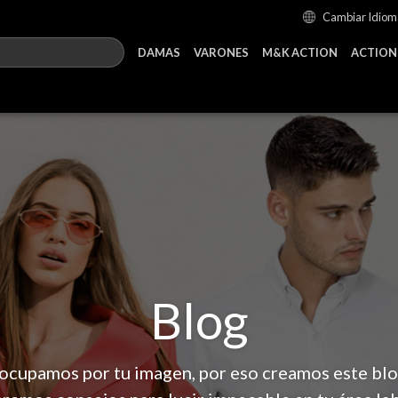
Cambiar Idiom
DAMAS
VARONES
M&K ACTION
ACTION
Blog
ocupamos por tu imagen, por eso creamos este bl