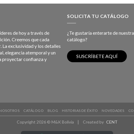
SOLICITA TU CATÁLOGO
líderes de hoy a través de
¿Te gustaría enterarte de nuestra
bición. Creemos que cada
catálogo?
 La exclusividad y los detalles
l, elegancia atemporal y un
a proyectar confianza y
NOSOTROS
CATÁLOGO
BLOG
HISTORIAS DE ÉXITO
NOVEDADES
CO
|
Copyright 2026 © M&K Bolivia
Created by
CENT