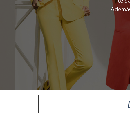
te d
Además 