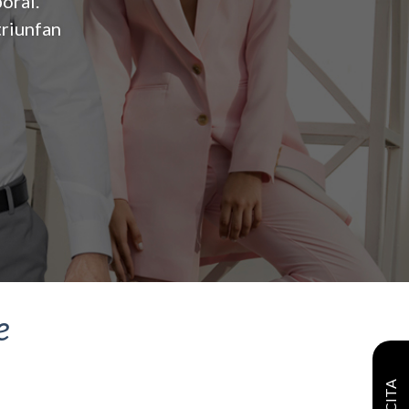
oral.
triunfan
e