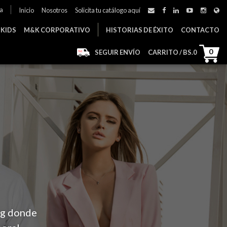
a
Inicio
Nosotros
Solicita tu catálogo aquí
 KIDS
M&K CORPORATIVO
HISTORIAS DE ÉXITO
CONTACTO
0
SEGUIR ENVÍO
CARRITO / BS.
0
og donde