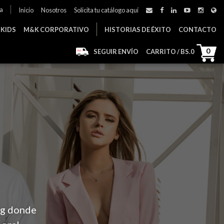
a
Inicio
Nosotros
Solicita tu catálogo aquí
 KIDS
M&K CORPORATIVO
HISTORIAS DE ÉXITO
CONTACTO
0
SEGUIR ENVÍO
CARRITO / BS.
0
og donde