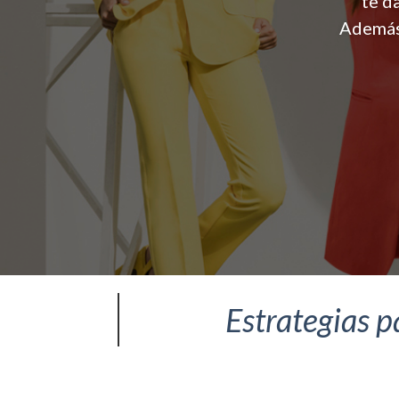
te d
Además 
Estrategias p