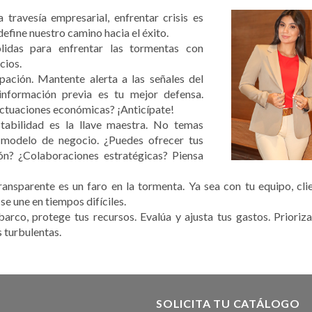
 travesía empresarial, enfrentar crisis es
efine nuestro camino hacia el éxito.
lidas para enfrentar las tormentas con
cios.
pación. Mantente alerta a las señales del
nformación previa es tu mejor defensa.
ctuaciones económicas? ¡Anticípate!
abilidad es la llave maestra. No temas
tu modelo de negocio. ¿Puedes ofrecer tus
ón? ¿Colaboraciones estratégicas? Piensa
nsparente es un faro en la tormenta. Ya sea con tu equipo, cli
se une en tiempos difíciles.
arco, protege tus recursos. Evalúa y ajusta tus gastos. Prioriz
s turbulentas.
SOLICITA TU CATÁLOGO