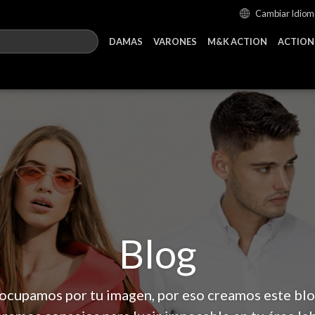
Cambiar Idiom
DAMAS
VARONES
M&K ACTION
ACTION
Blog
ocupamos por tu imagen, por eso creamos este bl