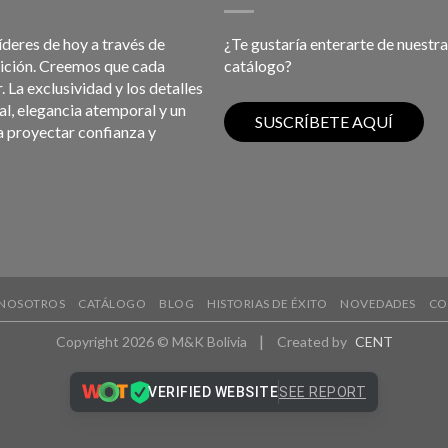
líderes de hoy a través de
¿Te gustaría enterarte de nuestra
bición. Creemos que cada
catálogo?
 La exclusividad y los detalles
l, elegancia atemporal y un
a proyectar confianza y
NOSOTROS
CATÁLOGO
BLOG
HISTORIAS DE ÉXITO
NOVEDADES
CO
|
Copyright 2026 © M&K Bolivia
Created by
CENT
VERIFIED WEBSITE
SEE REPORT