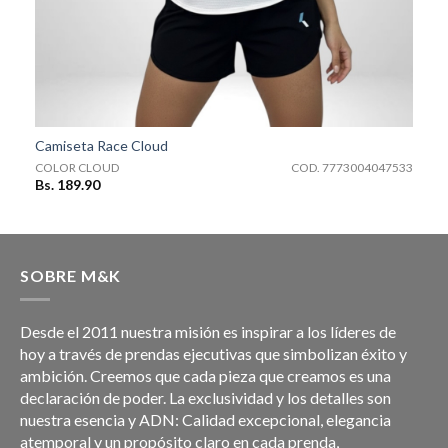
COD. 7773004047533
Camiseta Race Cloud
7
COLOR CLOUD
COD. 7773004047533
Bs. 189.90
SOBRE M&K
Desde el 2011 nuestra misión es inspirar a los líderes de
hoy a través de prendas ejecutivas que simbolizan éxito y
ambición. Creemos que cada pieza que creamos es una
declaración de poder. La exclusividad y los detalles son
nuestra esencia y ADN: Calidad excepcional, elegancia
atemporal y un propósito claro en cada prenda,