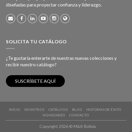
diseñadas para proyectar confianza y liderazgo.
SOLICITA TU CATÁLOGO
¿Te gustaría enterarte de nuestras nuevas colecciones y
recibir nuestro catálogo?
INICIO
NOSOTROS
CATÁLOGO
BLOG
HISTORIAS DE ÉXITO
NOVEDADES
CONTACTO
Copyright 2026 © M&K Bolivia