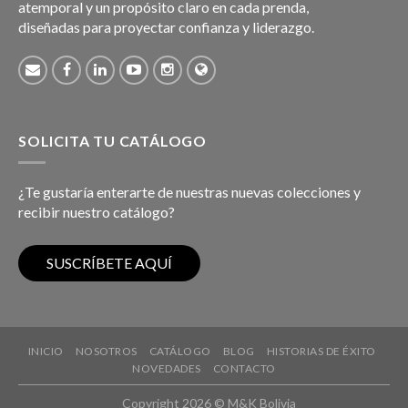
atemporal y un propósito claro en cada prenda,
diseñadas para proyectar confianza y liderazgo.
SOLICITA TU CATÁLOGO
¿Te gustaría enterarte de nuestras nuevas colecciones y
recibir nuestro catálogo?
INICIO
NOSOTROS
CATÁLOGO
BLOG
HISTORIAS DE ÉXITO
NOVEDADES
CONTACTO
Copyright 2026 © M&K Bolivia